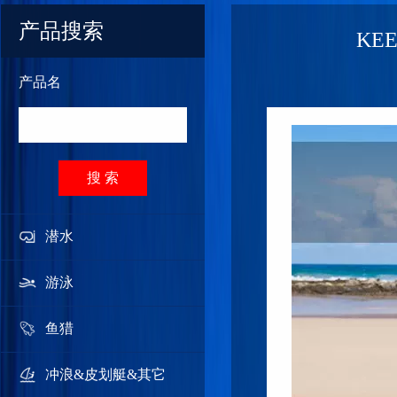
产品搜索
KE
产品名
搜 索
潜水
游泳
鱼猎
冲浪&皮划艇&其它