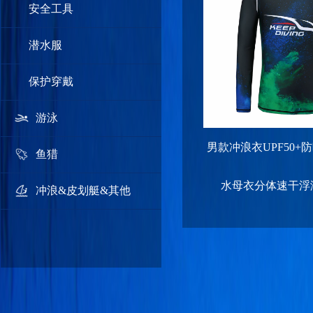
安全工具
潜水服
保护穿戴
游泳
男款冲浪衣UPF50
鱼猎
水母衣分体速干浮
冲浪&皮划艇&其他